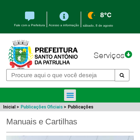
8°C
Fale com a Prefeitura
Acesso a informação
sábado, 8 de agosto
Serviços
Inicial >
Publicações Oficiais
>
Publicações
Manuais e Cartilhas