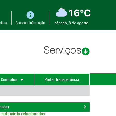
16°C
sábado, 8 de agosto
itura
Acesso a informação
Serviços
 Contratos
Portal Transparência
onadas
multimídia relacionados