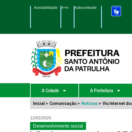
Acessibilidade
A+
A-
Autocontraste
A Cidade
A Prefeitura
Inicial >
Comunicação >
Notícias
>
Viu Internet d
12/02/2025
Desenvolvimento social