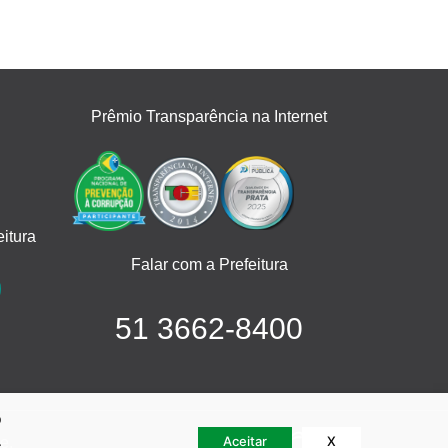
Prêmio Transparência na Internet
itura
Falar com a Prefeitura
51 3662-8400
o
.
Aceitar
X
e.