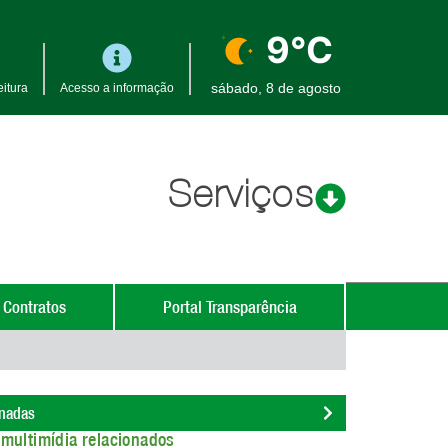
9°C
sábado, 8 de agosto
itura
Acesso a informação
Serviços
 Contratos
Portal Transparência
onadas
multimídia relacionados