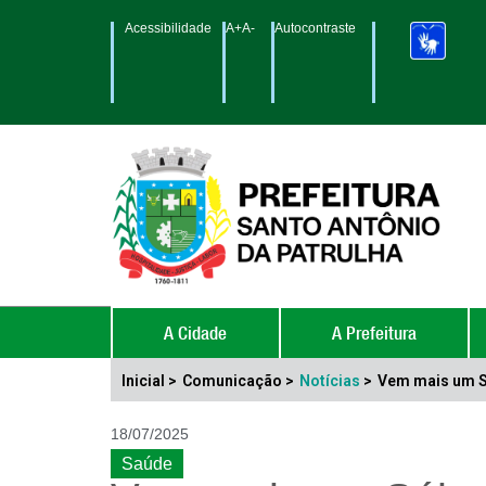
Acessibilidade
A+
A-
Autocontraste
A Cidade
A Prefeitura
Inicial >
Comunicação >
Notícias
>
Vem mais um 
18/07/2025
Saúde