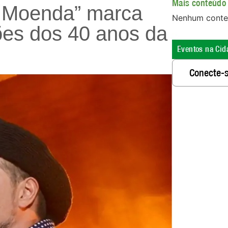
Mais conteúdo 
 Moenda” marca
Nenhum conte
ções dos 40 anos da
Eventos na Cid
Conecte-s