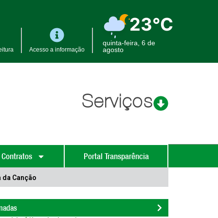
23°C
quinta-feira, 6 de
agosto
itura
Acesso a informação
Serviços
 Contratos
Portal Transparência
a da Canção
onadas