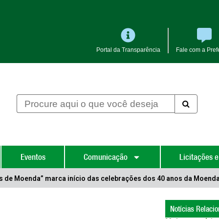
Portal da Transparência
Fale com a Prefe
Eventos
Comunicação
Licitações e
s de Moenda” marca início das celebrações dos 40 anos da Moend
Notícias Relaci