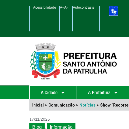
Acessibilidade
A+
A-
Autocontraste
A Cidade
A Prefeitura
Inicial >
Comunicação >
Notícias
>
Show “Recorte
17/11/2025
Blog
Informação
,