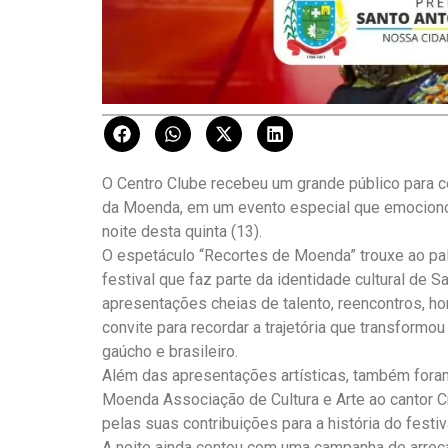
O Centro Clube recebeu um grande público para 
da Moenda, em um evento especial que emociono
noite desta quinta (13).
O espetáculo “Recortes de Moenda” trouxe ao p
festival que faz parte da identidade cultural de S
apresentações cheias de talento, reencontros, 
convite para recordar a trajetória que transform
gaúcho e brasileiro.
Além das apresentações artísticas, também for
Moenda Associação de Cultura e Arte ao cantor Cr
pelas suas contribuições para a história do festiv
A noite ainda contou com uma campanha de arre