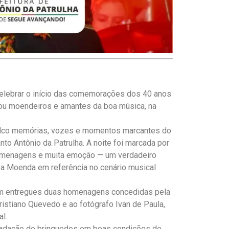
celebrar o início das comemorações dos 40 anos
u moendeiros e amantes da boa música, na
alco memórias, vozes e momentos marcantes do
anto Antônio da Patrulha. A noite foi marcada por
homenagens e muita emoção — um verdadeiro
ou a Moenda em referência no cenário musical
am entregues duas homenagens concedidas pela
istiano Quevedo e ao fotógrafo Ivan de Paula,
al.
cadação de brinquedos em boas condições de