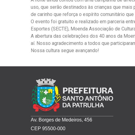
uso, que serão destinados às crianças que mais
de carinho que reforça o espírito comunitário que
O evento foi gratuito e realizado em parceria entr
Esportes (SECTE), Moenda Associação de Cultura
A abertura das celebrações dos 40 anos da Moe
aí. Nosso agradecimento a todos que participaram
Nossa cultura segue avançando!
Av. Borges de Medeiros, 456
CEP 95500-000