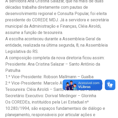
A servidora Ana Cristina Salazar, que há mais de duas
décadas trabalha diretamente com pautas de
desenvolvimento regional e Consulta Popular, foi eleita
presidente do COREDE MDJ. Já a servidora e secretária
municipal da Administração e Finanças, Cléia Airoldi,
assume a função de tesoureira.
A escolha aconteceu durante a Assembleia Geral da
entidade, realizada na última segunda, 8, na Assembleia
Legislativa do RS.
A composição completa da nova diretoria ficou assim:
Presidente: Ana Cristina Salazar – Santo Antônio da
Patrulha
1.º Vice-Presidente: Robson Mallmann – Guaíba
2.º Vice-Presidente: Marcelo Almeida – Cachoeirinha
Tesoureira: Cléia Airoldi – Santo Antônio da Patrulha
Secretário Executivo: Dorival Medinger – Glorinha
Os COREDEs, instituídos pela Lei Estadual nº
10.283/1994, são espaços fundamentais de diálogo e
planejamento, responsáveis por articular ações e