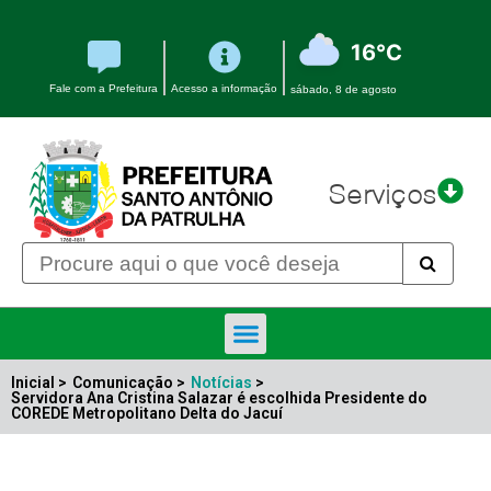
16°C
Fale com a Prefeitura
Acesso a informação
sábado, 8 de agosto
Serviços
Inicial >
Comunicação >
Notícias
>
Servidora Ana Cristina Salazar é escolhida Presidente do
COREDE Metropolitano Delta do Jacuí