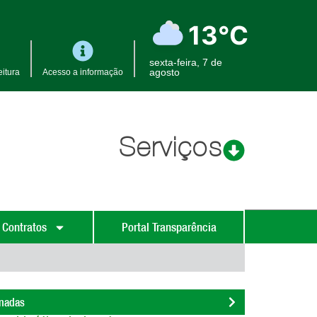
13°C
sexta-feira, 7 de
agosto
itura
Acesso a informação
Serviços
 Contratos
Portal Transparência
onadas