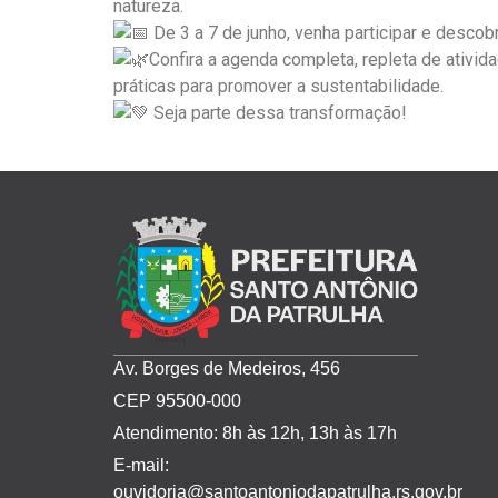
natureza.
De 3 a 7 de junho, venha participar e descobr
Confira a agenda completa, repleta de ativid
práticas para promover a sustentabilidade.
Seja parte dessa transformação!
Av. Borges de Medeiros, 456
CEP 95500-000
Atendimento: 8h às 12h, 13h às 17h
E-mail:
ouvidoria@santoantoniodapatrulha.rs.gov.br