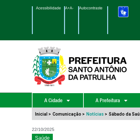
Acessibilidade
A+
A-
Autocontraste
A Cidade
A Prefeitura
Inicial >
Comunicação >
Notícias
>
Sábado da Saúd
22/10/2025
Saúde