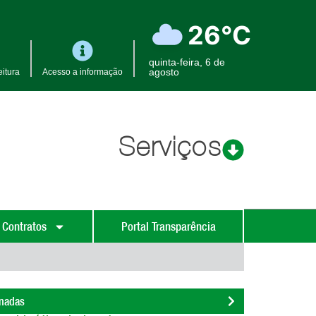
26°C
quinta-feira, 6 de
agosto
itura
Acesso a informação
Serviços
 Contratos
Portal Transparência
onadas