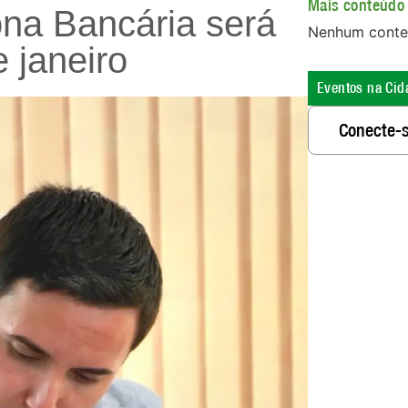
Mais conteúdo 
ona Bancária será
Nenhum conte
e janeiro
Eventos na Cid
Conecte-s