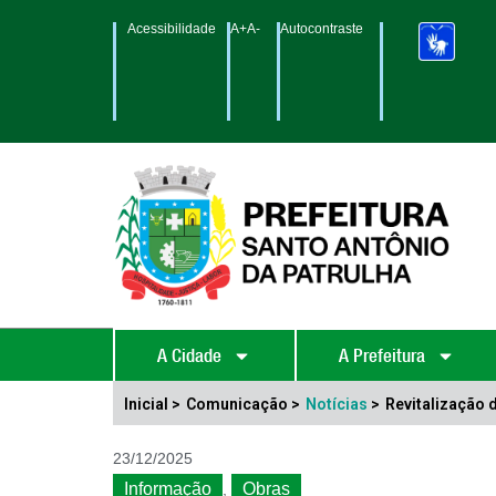
Acessibilidade
A+
A-
Autocontraste
A Cidade
A Prefeitura
Inicial >
Comunicação >
Notícias
>
Revitalização 
23/12/2025
Informação
Obras
,