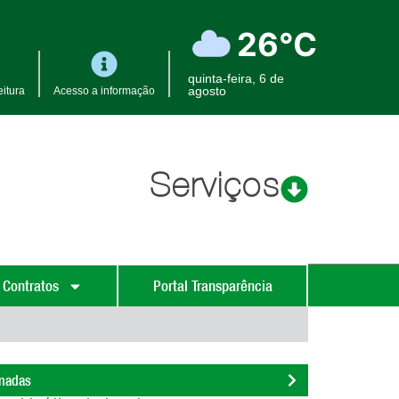
26°C
quinta-feira, 6 de
agosto
itura
Acesso a informação
Serviços
 Contratos
Portal Transparência
onadas