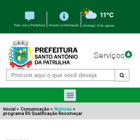
11°C
Fale com a Prefeitura
Acesso a informação
domingo, 9 de agosto
Serviços
Inicial >
Comunicação >
Notícias
>
programa RS Qualificação Recomeçar