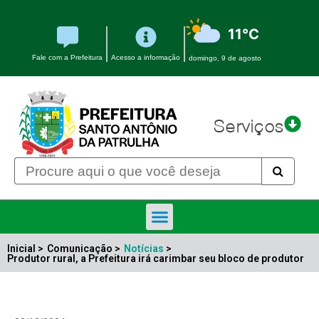
11°C
Fale com a Prefeitura
Acesso a informação
domingo, 9 de agosto
Serviços
Inicial >
Comunicação >
Notícias
>
Produtor rural, a Prefeitura irá carimbar seu bloco de produtor