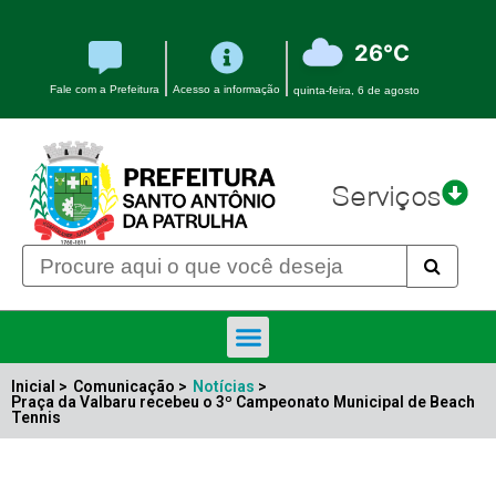
26°C
Fale com a Prefeitura
Acesso a informação
quinta-feira, 6 de agosto
Serviços
Inicial >
Comunicação >
Notícias
>
Praça da Valbaru recebeu o 3º Campeonato Municipal de Beach
Tennis