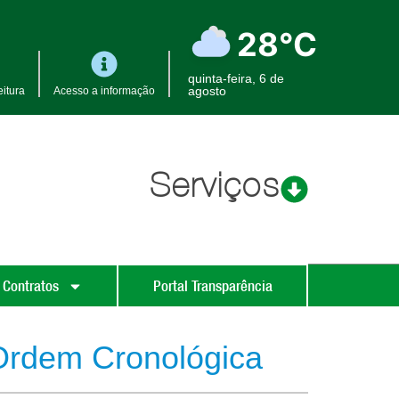
28°C
quinta-feira, 6 de
agosto
itura
Acesso a informação
Serviços
 Contratos
Portal Transparência
Ordem Cronológica