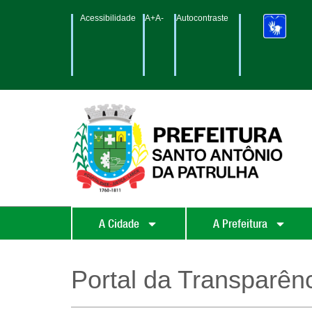
Acessibilidade
A+
A-
Autocontraste
A Cidade
A Prefeitura
Portal da Transparên