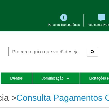
Portal da Transparência
Fale com a Prefe
Eventos
Comunicação
Licitações e
cia >
Consulta Pagamentos 