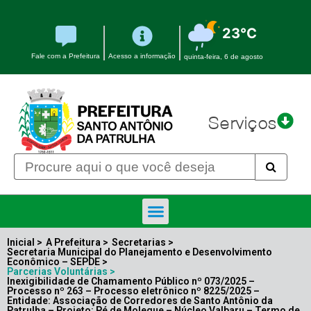
23°C
Fale com a Prefeitura
Acesso a informação
quinta-feira, 6 de agosto
Serviços
Inicial >
A Prefeitura
>
Secretarias
>
Secretaria Municipal do Planejamento e Desenvolvimento
Econômico – SEPDE
>
Parcerias Voluntárias >
Inexigibilidade de Chamamento Público nº 073/2025 –
Processo nº 263 – Processo eletrônico nº 8225/2025 –
Entidade: Associação de Corredores de Santo Antônio da
Patrulha – Projeto: Pé de Moleque – Núcleo Valbaru – Termo de