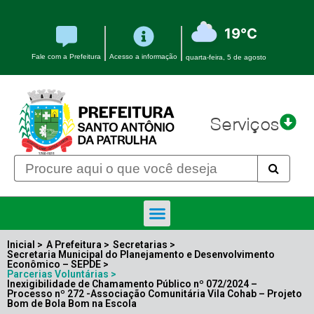
19°C
Fale com a Prefeitura
Acesso a informação
quarta-feira, 5 de agosto
Serviços
Inicial >
A Prefeitura
>
Secretarias
>
Secretaria Municipal do Planejamento e Desenvolvimento
Econômico – SEPDE
>
Parcerias Voluntárias >
Inexigibilidade de Chamamento Público nº 072/2024 –
Processo nº 272 -Associação Comunitária Vila Cohab – Projeto
Bom de Bola Bom na Escola