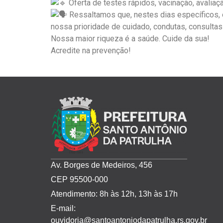
Oferta de testes rápidos, vacinação, avalia
Ressaltamos que, nestes dias específicos, o
nossa prioridade de cuidado, condutas, consultas
Nossa maior riqueza é a saúde. Cuide da sua!
Acredite na prevenção!
Av. Borges de Medeiros, 456
CEP 95500-000
Atendimento: 8h às 12h, 13h às 17h
E-mail:
ouvidoria@santoantoniodapatrulha.rs.gov.br