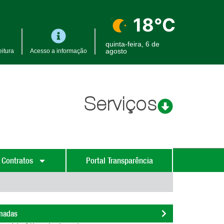
18°C
quinta-feira, 6 de
agosto
itura
Acesso a informação
Serviços
 Contratos
Portal Transparência
onadas