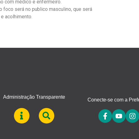
ção com médico e enfermeiro.
 foco será no publico masculino, que será
 e acolhimento.
Administração Transparente
Conecte-se com a Prefe