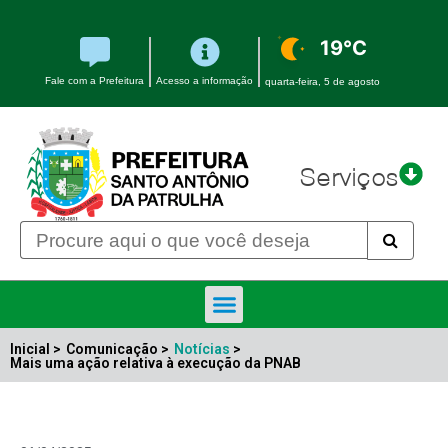
19°C
Fale com a Prefeitura
Acesso a informação
quarta-feira, 5 de agosto
Serviços
Inicial >
Comunicação >
Notícias
>
Mais uma ação relativa à execução da PNAB