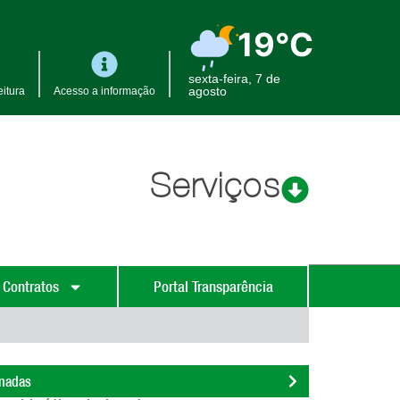
19°C
sexta-feira, 7 de
agosto
itura
Acesso a informação
Serviços
 Contratos
Portal Transparência
onadas