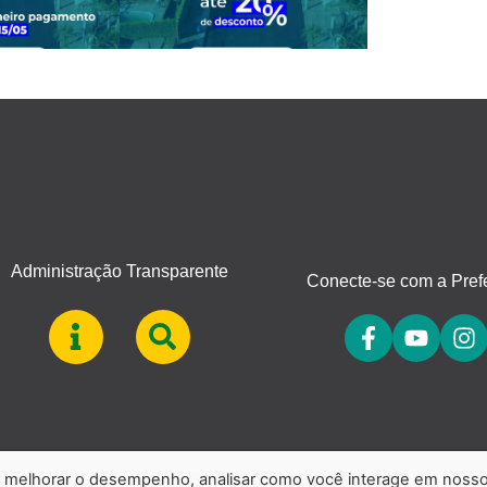
Administração Transparente
Conecte-se com a Prefe
a, melhorar o desempenho, analisar como você interage em noss