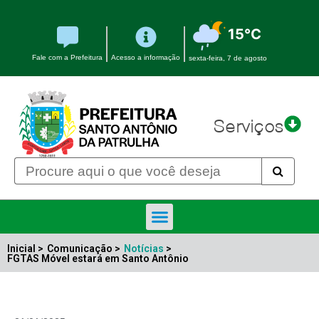
15°C
Fale com a Prefeitura
Acesso a informação
sexta-feira, 7 de agosto
Serviços
Inicial >
Comunicação >
Notícias
>
FGTAS Móvel estará em Santo Antônio