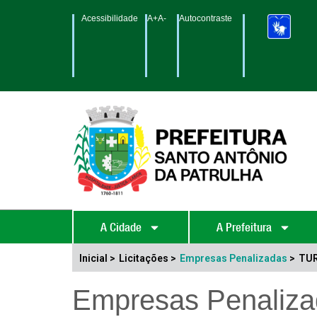
Acessibilidade
A+
A-
Autocontraste
A Cidade
A Prefeitura
Inicial >
Licitações >
Empresas Penalizadas
>
TUR
Empresas Penaliza