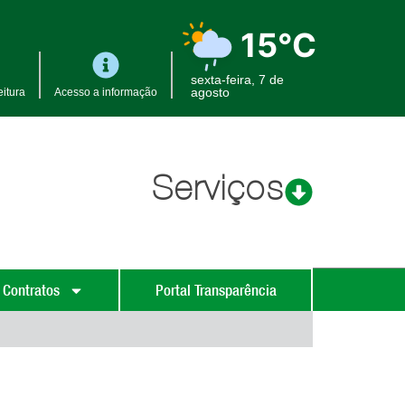
15°C
sexta-feira, 7 de
agosto
itura
Acesso a informação
Serviços
 Contratos
Portal Transparência