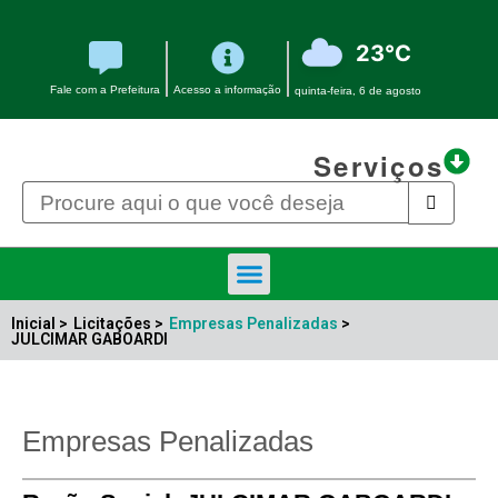
23°C
Fale com a Prefeitura
Acesso a informação
quinta-feira, 6 de agosto
Serviços
Licitações e Contratos
Portal Transparência
Inicial >
Licitações >
Empresas Penalizadas
>
JULCIMAR GABOARDI
Empresas Penalizadas