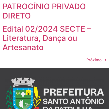
PATROCÍNIO PRIVADO
DIRETO
Edital 02/2024 SECTE –
Literatura, Dança ou
Artesanato
Próximo
→