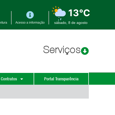
13°C
sábado, 8 de agosto
itura
Acesso a informação
Serviços
 Contratos
Portal Transparência