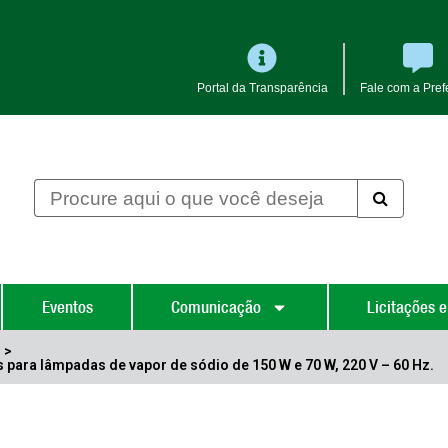
Portal da Transparência
Fale com a Prefe
Eventos
Comunicação
Licitações e
s
>
 para lâmpadas de vapor de sódio de 150 W e 70 W, 220 V – 60 Hz.