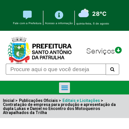
28°C
Fale com a Prefeitura
Acesso a informação
quinta-feira, 6 de agosto
Serviços
Inicial >
Publicações Oficiais >
Editais e Licitações
>
Contratação de empresa para produção e apresentação da
dupla Lukas e Daniel no Encontro dos Motoqueiros
Atrapalhados da Trilha