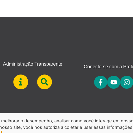
Administração Transparente
Conecte-se com a Prefe
a, melhorar o desempenho, analisar como você interage em noss
 nosso site, você nos autoriza a coletar e usar essas informações
 Patrulha. Todos os Direitos Reservados.
Política de Privacidad