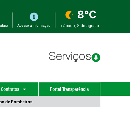
8°C
sábado, 8 de agosto
itura
Acesso a informação
Serviços
 Contratos
Portal Transparência
rpo de Bombeiros