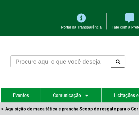
Portal da Transparência
Fale com a Prefe
Eventos
Comunicação
Licitações e
s
>
Aquisição de maca tática e prancha Scoop de resgate para o Co