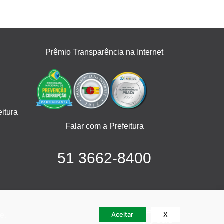
Prêmio Transparência na Internet
itura
Falar com a Prefeitura
51 3662-8400
o
.
Aceitar
X
e.