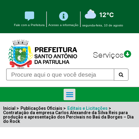
12°C
Fale com a Prefeitura
Acesso a informação
segunda-feira, 10 de agosto
Serviços
Inicial >
Publicações Oficiais >
Editais e Licitações
>
Contratação da empresa Carlos Alexandre da Silva Reis para
produção e apresentação dos Percivais no Baú da Borges – Dia
do Rock