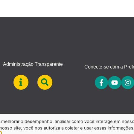
Administração Transparente
Conecte-se com a Prefe
a, melhorar o desempenho, analisar como você interage em noss
 nosso site, você nos autoriza a coletar e usar essas informações
 Patrulha. Todos os Direitos Reservados.
Política de Privacidad