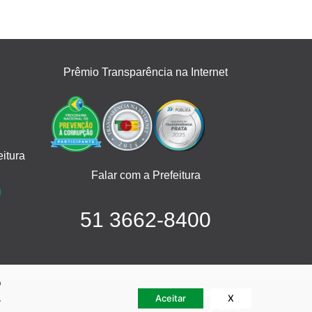
Prêmio Transparência na Internet
itura
Falar com a Prefeitura
51 3662-8400
o
.
Aceitar
X
e.