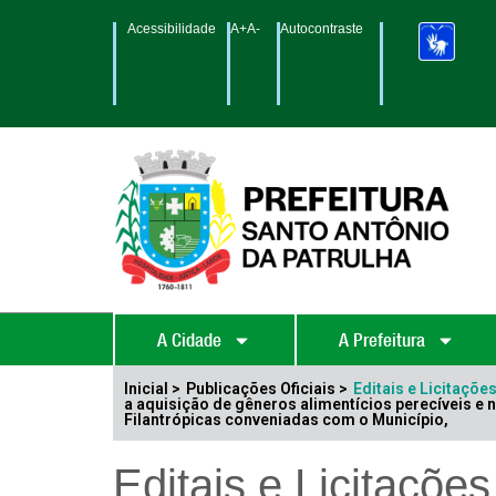
Acessibilidade
A+
A-
Autocontraste
A Cidade
A Prefeitura
Inicial >
Publicações Oficiais >
Editais e Licitaçõe
a aquisição de gêneros alimentícios perecíveis e n
Filantrópicas conveniadas com o Município,
Editais e Licitações