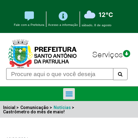
12°C
Fale com a Prefeitura
Acesso a informação
sábado, 8 de agosto
Serviços
Inicial >
Comunicação >
Notícias
>
Castrômetro do mês de maio!