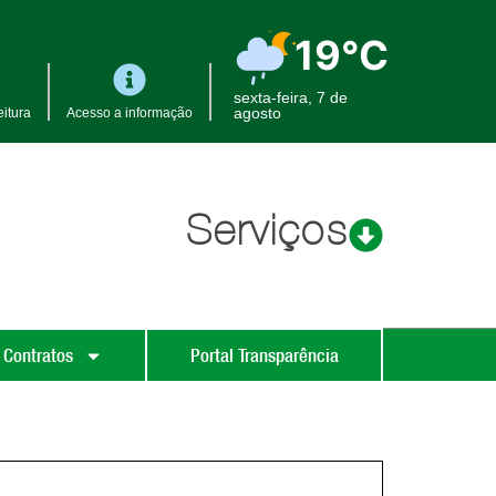
19°C
sexta-feira, 7 de
agosto
itura
Acesso a informação
Serviços
 Contratos
Portal Transparência