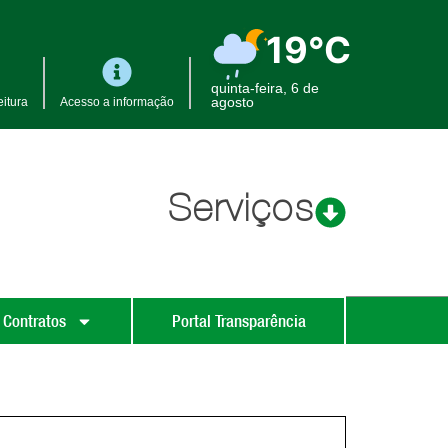
19°C
quinta-feira, 6 de
agosto
itura
Acesso a informação
Serviços
 Contratos
Portal Transparência