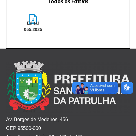
Todos os Editais
Edital
055.2025
Edital-
055.2025-
3.pdf
Av. Borges de Medeiros, 456
CEP 95500-000