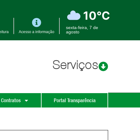
10°C
sexta-feira, 7 de
agosto
itura
Acesso a informação
Serviços
 Contratos
Portal Transparência