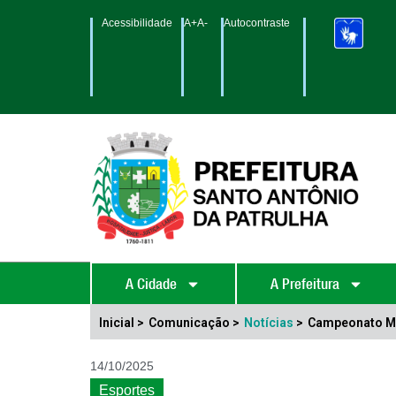
Acessibilidade
A+
A-
Autocontraste
A Cidade
A Prefeitura
Inicial >
Comunicação >
Notícias
>
Campeonato Mun
14/10/2025
Esportes