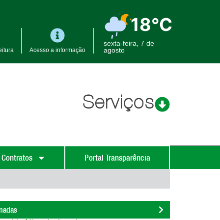
18°C
sexta-feira, 7 de
agosto
itura
Acesso a informação
Serviços
 Contratos
Portal Transparência
onadas