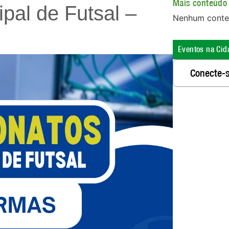
Mais conteúdo 
al de Futsal –
Nenhum conte
Eventos na Cid
Conecte-s