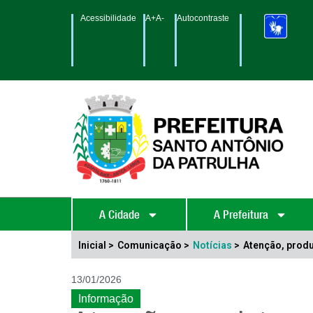
Acessibilidade
A+
A-
Autocontraste
A Cidade
A Prefeitura
Inicial >
Comunicação >
Notícias
>
Atenção, produ
13/01/2026
Informação