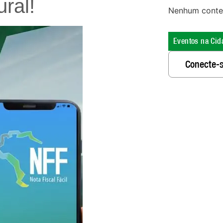
ural!
Nenhum conte
Eventos na Cid
Conecte-s