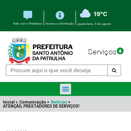
19°C
Fale com a Prefeitura
Acesso a informação
quarta-feira, 5 de agosto
Serviços
Licitações e Contratos
Portal Transparência
Inicial >
Comunicação >
Notícias
>
ATENÇÃO, PRESTADORES DE SERVIÇOS!