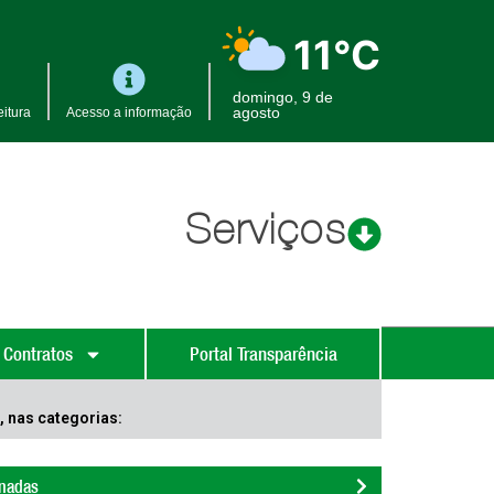
11°C
domingo, 9 de
agosto
itura
Acesso a informação
Serviços
 Contratos
Portal Transparência
, nas categorias:
onadas