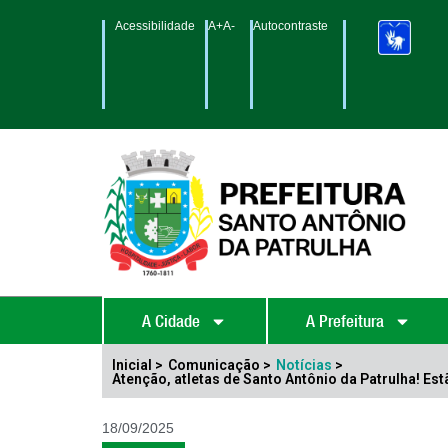
Acessibilidade
A+
A-
Autocontraste
A Cidade
A Prefeitura
Inicial >
Comunicação >
Notícias
>
Atenção, atletas de Santo Antônio da Patrulha! Es
18/09/2025