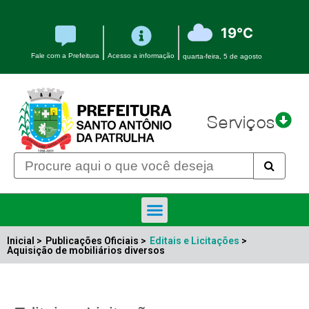
19°C
Fale com a Prefeitura
Acesso a informação
quarta-feira, 5 de agosto
Serviços
Inicial >
Publicações Oficiais >
Editais e Licitações
>
Aquisição de mobiliários diversos