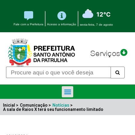
12°C
Fale com a Prefeitura
Acesso a informação
sexta-feira, 7 de agosto
Serviços
Inicial >
Comunicação >
Notícias
>
A sala de Raios X terá seu funcionamento limitado