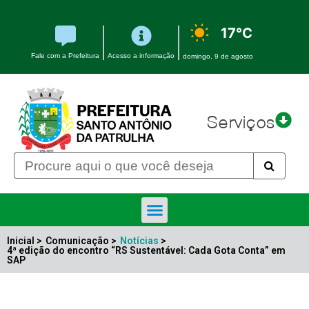
17°C
Fale com a Prefeitura
Acesso a informação
domingo, 9 de agosto
Serviços
Inicial >
Comunicação >
Notícias
>
4ª edição do encontro “RS Sustentável: Cada Gota Conta” em
SAP