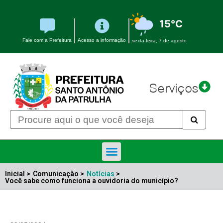
15°C
Fale com a Prefeitura
Acesso a informação
sexta-feira, 7 de agosto
Serviços
Inicial >
Comunicação >
Notícias
>
Você sabe como funciona a ouvidoria do município?