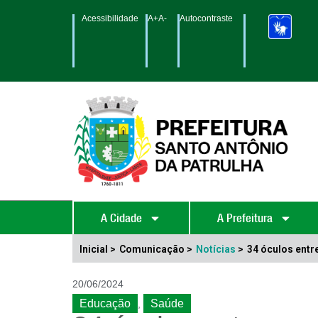
Acessibilidade
A+
A-
Autocontraste
A Cidade
A Prefeitura
Inicial >
Comunicação >
Notícias
>
34 óculos entr
20/06/2024
Educação
Saúde
,