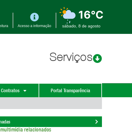
16°C
sábado, 8 de agosto
itura
Acesso a informação
Serviços
 Contratos
Portal Transparência
onadas
multimídia relacionados