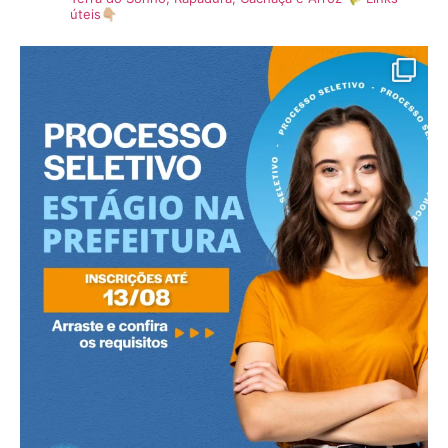
úteis👇🏼