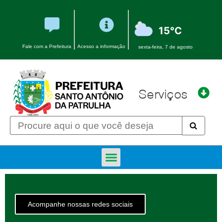
15°C
Fale com a Prefeitura
Acesso a informação
sexta-feira, 7 de agosto
Serviços
Licitações e Contratos
Portal Transparência
Acompanhe nossas redes sociais