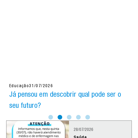
Educação
31/07/2026
S
Já pensou em descobrir qual pode ser o
U
seu futuro?
28/07/2026